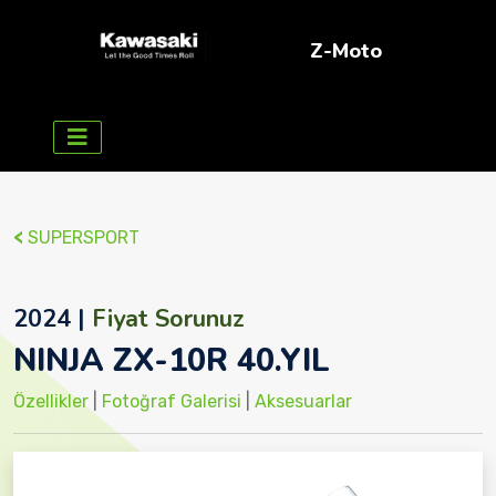
Z-Moto
<
SUPERSPORT
2024 |
Fiyat Sorunuz
NINJA ZX-10R 40.YIL
Özellikler
|
Fotoğraf Galerisi
|
Aksesuarlar