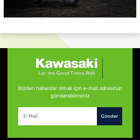
Bizden haberdar olmak için e-mail adresinizi
gönderebilirsiniz
Gönder